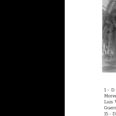
1 - D
Moreno
Luis 
Guerre
15 - 