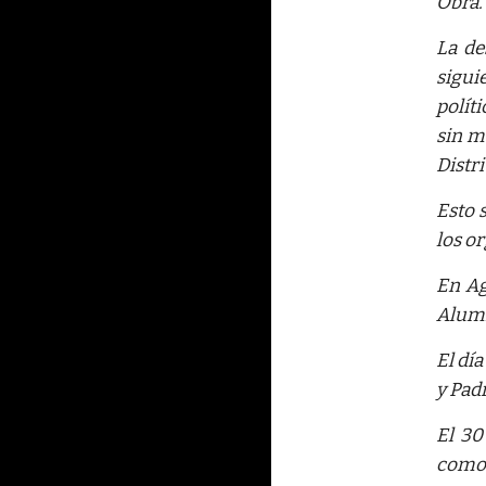
Obra.
La de
sigui
polít
sin m
Distri
Esto s
los o
En Ag
Alumn
El dí
y Padr
El 30
como 