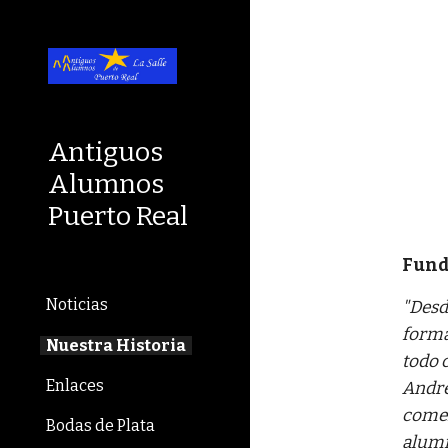
Sk
Antiguos
Alumnos
Puerto Real
Fund
Noticias
"Desd
forma
Nuestra Historia
todo 
Enlaces
André
comen
Bodas de Plata
alumn