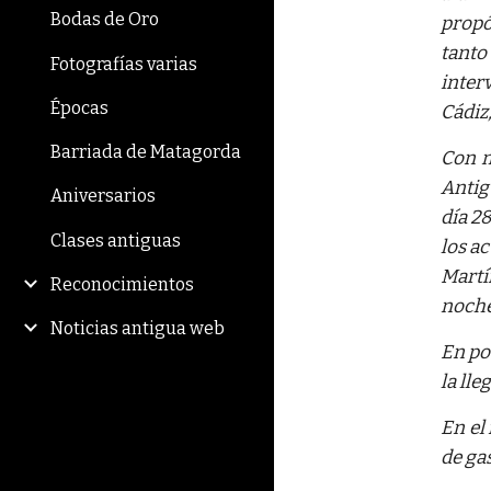
Bodas de Oro
propó
tanto
Fotografías varias
inter
Épocas
Cádiz
Barriada de Matagorda
Con m
Antig
Aniversarios
día 2
Clases antiguas
los a
Martí
Reconocimientos
noche 
Noticias antigua web
En po
la lle
En el
de gas