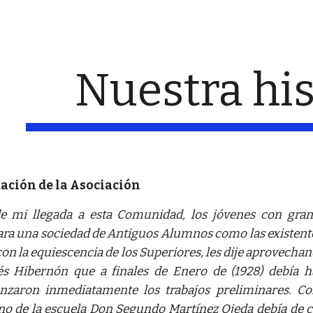
ip to main content
Skip to navigat
Nuestra his
ación de la Asociación
e mi llegada a esta Comunidad, los jóvenes con gra
ra una sociedad de Antiguos Alumnos como las existentes
con la equiescencia de los Superiores, les dije aprovechan
s Hibernón que a finales de Enero de (1928) debía ha
zaron inmediatamente los trabajos preliminares. C
o de la escuela Don Segundo Martínez Ojeda debía de c