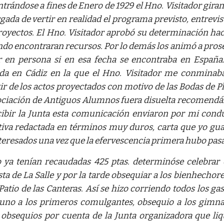
trándose a fines de Enero de 1929 el Hno. Visitador girand
gada de vertir en realidad el programa previsto, entrevis
royectos. El Hno. Visitador aprobó su determinación hac
do encontraran recursos. Por lo demás los animó a pro
ir en persona si en esa fecha se encontraba en España
da en Cádiz en la que el Hno. Visitador me conminaba 
tir de los actos proyectados con motivo de las Bodas de Pl
ociación de Antiguos Alumnos fuera disuelta recomen
cibir la Junta esta comunicación enviaron por mi condu
tiva redactada en términos muy duros, carta que yo gu
nteresados una vez que la efervescencia primera hubo pa
ya tenían recaudadas 425 ptas. determinóse celebrar c
sta de La Salle y por la tarde obsequiar a los bienhechor
 Patio de las Canteras. Así se hizo corriendo todos los g
uno a los primeros comulgantes, obsequio a los gimn
 obsequios por cuenta de la Junta organizadora que liq