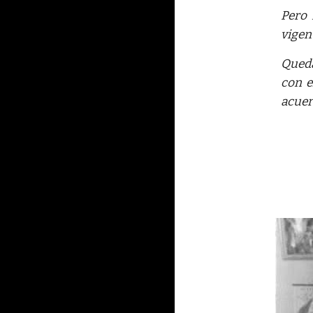
Pero 
vigen
Queda
con e
acuer