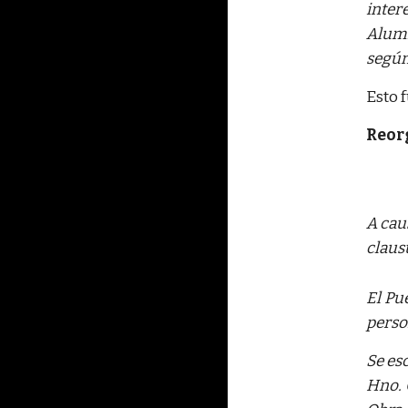
inter
Alumn
según
Esto f
Reor
A cau
claus
El Pu
person
Se es
Hno. 