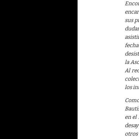
Encon
encar
sus p
dudan
asist
fecha
desis
la As
Al re
colec
los i
Como 
Bauti
en el
desay
otros