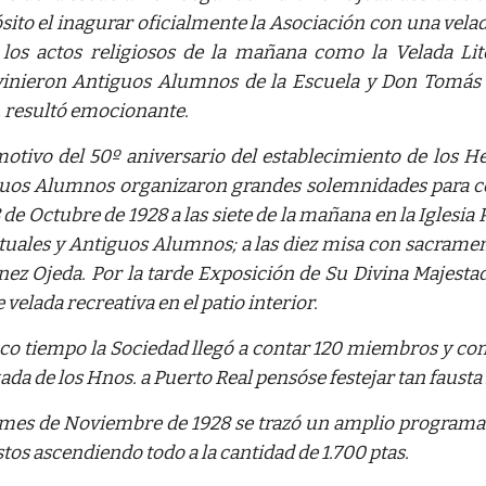
sito el inagurar oficialmente la Asociación con una velad
 los actos religiosos de la mañana como la Velada Lit
vinieron Antiguos Alumnos de la Escuela y Don Tomás A
, resultó emocionante.
otivo del 50º aniversario del establecimiento de los He
uos Alumnos organizaron grandes solemnidades para 
8 de Octubre de 1928 a las siete de la mañana en la Igles
ctuales y Antiguos Alumnos; a las diez misa con sacram
nez Ojeda. Por la tarde Exposición de Su Divina Majestad
velada recreativa en el patio interior.
co tiempo la Sociedad llegó a contar 120 miembros y c
o
m
gada de los Hnos. a Puerto Real pensóse festejar tan faus
 mes de Noviembre de 1928 se trazó un amplio programa
tos ascendiendo todo a la cantidad de 1.700 ptas.