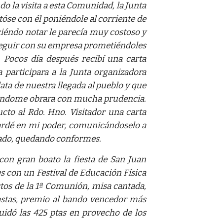
o la visita a esta Comunidad, la Junta
tóse con él poniéndole al corriente de
iéndo notar le parecía muy costoso y
seguir con su empresa prometiéndoles
. Pocos día después recibí una carta
participara a la Junta organizadora
ata de nuestra llegada al pueblo y que
dándome obrara con mucha prudencia.
cto al Rdo. Hno. Visitador una carta
ardé en mi poder, comunicándoselo a
sado, quedando conformes.
on gran boato la fiesta de San Juan
es con un Festival de Educación Física
astos de la 1ª Comunión, misa cantada,
astas, premio al bando vencedor más
uidó las 425 ptas en provecho de los