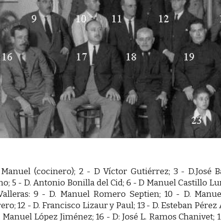
. Manuel (cocinero); 2 - D Víctor Gutiérrez; 3 - D.José
; 5 - D. Antonio Bonilla del Cid; 6 - D Manuel Castillo Lu
Valleras: 9 - D. Manuel Romero Septien; 10 - D. Manue
ro; 12 - D. Francisco Lizaur y Paul; 13 - D. Esteban Pérez 
D. Manuel López Jiménez; 16 - D: José L. Ramos Chanivet; 